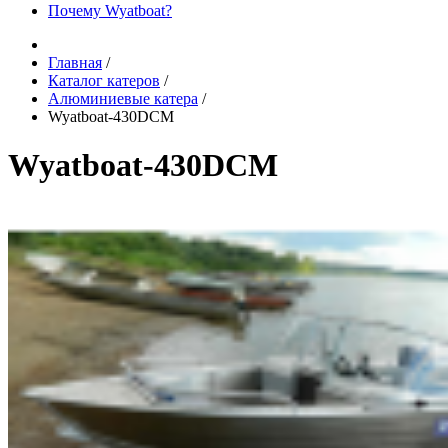
Почему Wyatboat?
Главная
/
Каталог катеров
/
Алюминиевые катера
/
Wyatboat-430DCM
Wyatboat-430DCM