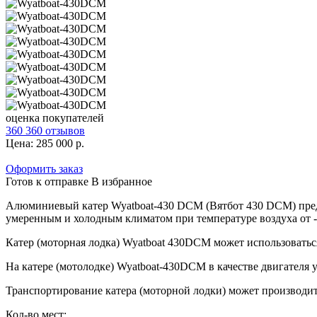
оценка покупателей
360 360 отзывов
Цена:
285 000
р.
Оформить заказ
Готов к отправке
В избранное
Алюминиевый катер Wyatboat-430 DCM (Вятбот 430 DCM) предна
умеренным и холодным климатом при температуре воздуха от -5
Катер (моторная лодка) Wyatboat 430DCM может использоваться
На катере (мотолодке) Wyatboat-430DCM в качестве двигателя
Укажите Ваш город для предварительного расчета стоимости доставки.
Транспортирование катера (моторной лодки) может производит
Кол-во мест: